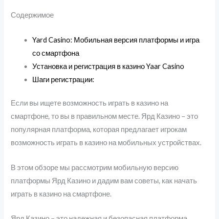
Содержимое
Yard Casino: Мобильная версия платформы и игра
со смартфона
Установка и регистрация в казино Yaar Casino
Шаги регистрации:
Если вы ищете возможность играть в казино на
смартфоне, то вы в правильном месте. Ярд Казино – это
популярная платформа, которая предлагает игрокам
возможность играть в казино на мобильных устройствах.
В этом обзоре мы рассмотрим мобильную версию
платформы Ярд Казино и дадим вам советы, как начать
играть в казино на смартфоне.
Ярд Казино – это надежная и безопасная платформа,