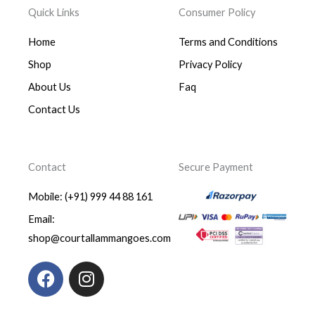
Quick Links
Consumer Policy
Home
Terms and Conditions
Shop
Privacy Policy
About Us
Faq
Contact Us
Contact
Secure Payment
Mobile: (+91) 999 44 88 161
Email:
shop@courtallammangoes.com
F
I
a
n
c
s