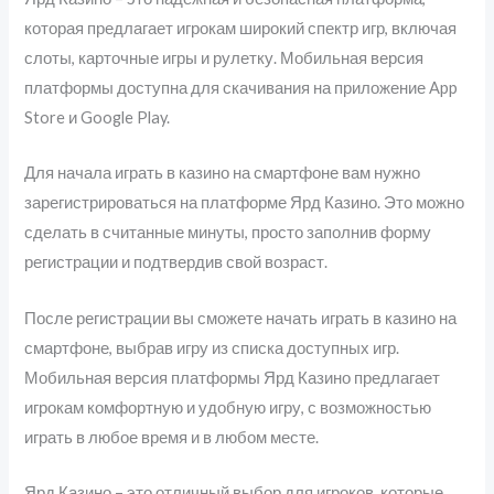
которая предлагает игрокам широкий спектр игр, включая
слоты, карточные игры и рулетку. Мобильная версия
платформы доступна для скачивания на приложение App
Store и Google Play.
Для начала играть в казино на смартфоне вам нужно
зарегистрироваться на платформе Ярд Казино. Это можно
сделать в считанные минуты, просто заполнив форму
регистрации и подтвердив свой возраст.
После регистрации вы сможете начать играть в казино на
смартфоне, выбрав игру из списка доступных игр.
Мобильная версия платформы Ярд Казино предлагает
игрокам комфортную и удобную игру, с возможностью
играть в любое время и в любом месте.
Ярд Казино – это отличный выбор для игроков, которые