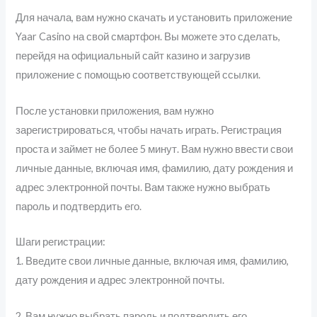
Для начала, вам нужно скачать и установить приложение
Yaar Casino на свой смартфон. Вы можете это сделать,
перейдя на официальный сайт казино и загрузив
приложение с помощью соответствующей ссылки.
После установки приложения, вам нужно
зарегистрироваться, чтобы начать играть. Регистрация
проста и займет не более 5 минут. Вам нужно ввести свои
личные данные, включая имя, фамилию, дату рождения и
адрес электронной почты. Вам также нужно выбрать
пароль и подтвердить его.
Шаги регистрации:
1. Введите свои личные данные, включая имя, фамилию,
дату рождения и адрес электронной почты.
2. Вам нужно выбрать пароль и подтвердить его.