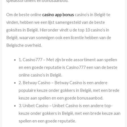
spelassortiment en bonusaanbod.
Om de beste online
casino app bonus
casino’s in België te
vinden, hebben we een lijst samengesteld van de beste
goksites in België. Hieronder vindt u de top 10 casino’s in
België, waarvan sommigen ook een licentie hebben van de
Belgische overheid.
1. Casino777 – Met zijn brede assortiment aan spellen
en een goede reputatie is Casino777 een van de beste
online casino’s in België.
2. Betway Casino – Betway Casino is een andere
populaire keuze onder gokkers in België, met een brede
keuze aan spellen en een goede bonusaanbod.
3. Unibet Casino – Unibet Casino is een andere top-
keuze onder gokkers in België, met een brede keuze aan
spellen en een goede reputatie.