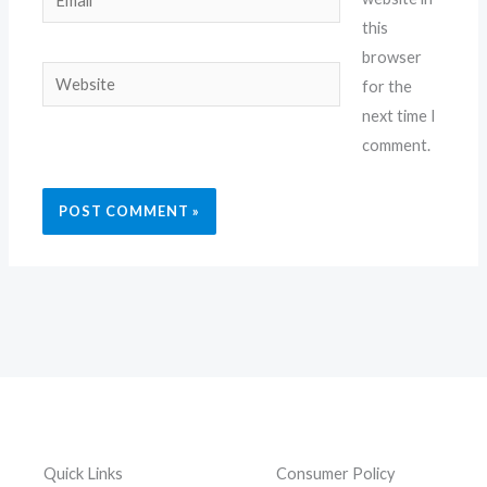
this
browser
Website
for the
next time I
comment.
Quick Links
Consumer Policy