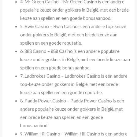
4. Mr Green Casino – Mr Green Casino is een andere
populaire keuze onder gokkers in België, met een brede
keuze aan spellen en een goede bonusaanbod.
5. Bwin Casino – Bwin Casino is een andere top-keuze
onder gokkers in België, met een brede keuze aan
spellen en een goede reputatie.
6. 888 Casino – 888 Casino is een andere populaire
keuze onder gokkers in België, met een brede keuze aan
spellen en een goede bonusaanbod.
7. Ladbrokes Casino – Ladbrokes Casino is een andere
top-keuze onder gokkers in België, met een brede
keuze aan spellen en een goede reputatie.
8. Paddy Power Casino – Paddy Power Casino is een
andere populaire keuze onder gokkers in België, met
een brede keuze aan spellen en een goede
bonusaanbod.
9. William Hill Casino – William Hill Casino is een andere