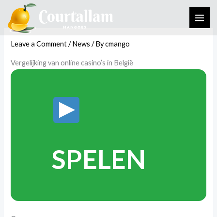
Skip
to
content
Leave a Comment
/
News
/ By
cmango
Vergelijking van online casino’s in België
SPELEN