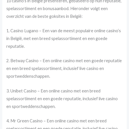
10 casino’s in België presenteren, gebaseerd op hun reputatie,
spelassortiment en bonusaanbod. Hieronder volgt een
overzicht van de beste goksites in België:
1. Casino Lugano – Een van de meest populaire online casino’s
in België, met een breed spelassortiment en een goede
reputatie.
2. Betway Casino – Een online casino met een goede reputatie
en een breed spelassortiment, inclusief live casino en
sportweddenschappen.
3. Unibet Casino – Een online casino met een breed
spelassortiment en een goede reputatie, inclusief live casino
en sportweddenschappen.
4. Mr Green Casino – Een online casino met een breed
spelassortiment en een goede reputatie, inclusief live casino