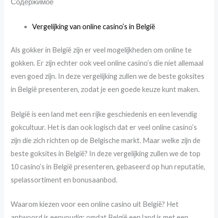
Содержимое
Vergelijking van online casino’s in België
Als gokker in België zijn er veel mogelijkheden om online te
gokken. Er zijn echter ook veel online casino’s die niet allemaal
even goed zijn. In deze vergelijking zullen we de beste goksites
in België presenteren, zodat je een goede keuze kunt maken.
België is een land met een rijke geschiedenis en een levendig
gokcultuur. Het is dan ook logisch dat er veel online casino’s
zijn die zich richten op de Belgische markt. Maar welke zijn de
beste goksites in België? In deze vergelijking zullen we de top
10 casino’s in België presenteren, gebaseerd op hun reputatie,
spelassortiment en bonusaanbod.
Waarom kiezen voor een online casino uit België? Het
antwoord is eenvoudig: omdat België een land is met een