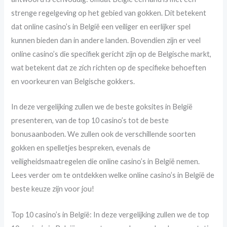
strenge regelgeving op het gebied van gokken. Dit betekent
dat online casino’s in België een veiliger en eerlijker spel
kunnen bieden dan in andere landen. Bovendien zijn er veel
online casino’s die specifiek gericht zijn op de Belgische markt,
wat betekent dat ze zich richten op de specifieke behoeften
en voorkeuren van Belgische gokkers.
In deze vergelijking zullen we de beste goksites in België
presenteren, van de top 10 casino’s tot de beste
bonusaanboden. We zullen ook de verschillende soorten
gokken en spelletjes bespreken, evenals de
veiligheidsmaatregelen die online casino’s in België nemen.
Lees verder om te ontdekken welke online casino’s in België de
beste keuze zijn voor jou!
Top 10 casino’s in België: In deze vergelijking zullen we de top