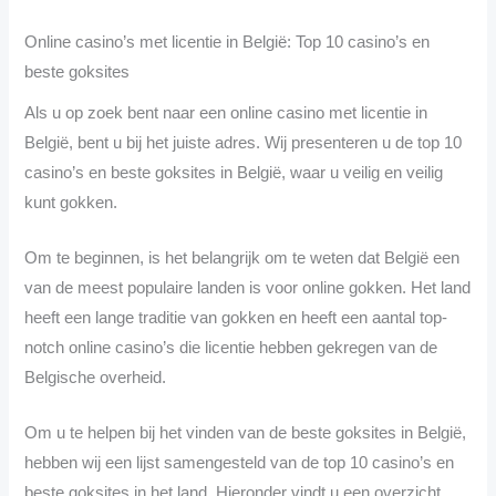
Online casino’s met licentie in België: Top 10 casino’s en
beste goksites
Als u op zoek bent naar een online casino met licentie in
België, bent u bij het juiste adres. Wij presenteren u de top 10
casino’s en beste goksites in België, waar u veilig en veilig
kunt gokken.
Om te beginnen, is het belangrijk om te weten dat België een
van de meest populaire landen is voor online gokken. Het land
heeft een lange traditie van gokken en heeft een aantal top-
notch online casino’s die licentie hebben gekregen van de
Belgische overheid.
Om u te helpen bij het vinden van de beste goksites in België,
hebben wij een lijst samengesteld van de top 10 casino’s en
beste goksites in het land. Hieronder vindt u een overzicht