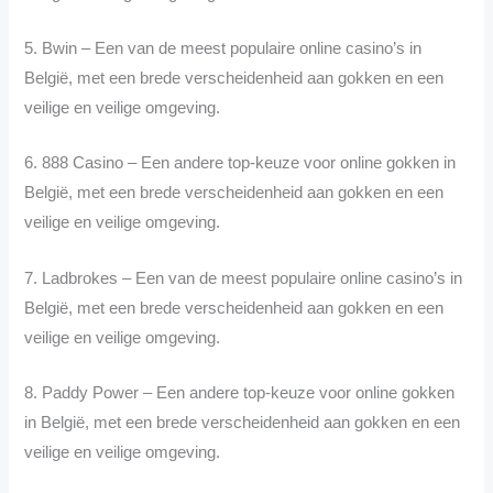
5. Bwin – Een van de meest populaire online casino’s in
België, met een brede verscheidenheid aan gokken en een
veilige en veilige omgeving.
6. 888 Casino – Een andere top-keuze voor online gokken in
België, met een brede verscheidenheid aan gokken en een
veilige en veilige omgeving.
7. Ladbrokes – Een van de meest populaire online casino’s in
België, met een brede verscheidenheid aan gokken en een
veilige en veilige omgeving.
8. Paddy Power – Een andere top-keuze voor online gokken
in België, met een brede verscheidenheid aan gokken en een
veilige en veilige omgeving.