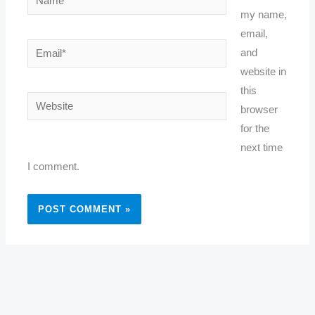
my name,
email,
Email*
and
website in
this
Website
browser
for the
next time
I comment.