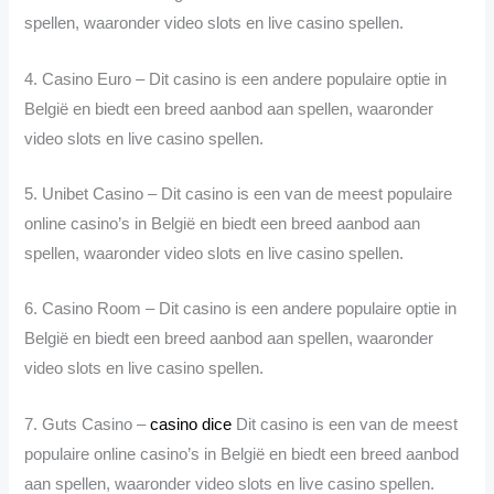
spellen, waaronder video slots en live casino spellen.
4. Casino Euro – Dit casino is een andere populaire optie in
België en biedt een breed aanbod aan spellen, waaronder
video slots en live casino spellen.
5. Unibet Casino – Dit casino is een van de meest populaire
online casino’s in België en biedt een breed aanbod aan
spellen, waaronder video slots en live casino spellen.
6. Casino Room – Dit casino is een andere populaire optie in
België en biedt een breed aanbod aan spellen, waaronder
video slots en live casino spellen.
7. Guts Casino –
casino dice
Dit casino is een van de meest
populaire online casino’s in België en biedt een breed aanbod
aan spellen, waaronder video slots en live casino spellen.