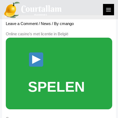
Skip
to
content
Leave a Comment
/
News
/ By
cmango
Online casino’s met licentie in België
SPELEN