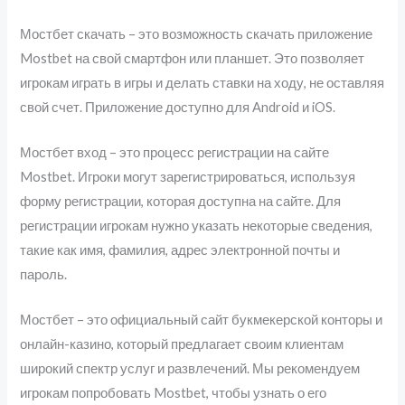
Мостбет скачать – это возможность скачать приложение
Mostbet на свой смартфон или планшет. Это позволяет
игрокам играть в игры и делать ставки на ходу, не оставляя
свой счет. Приложение доступно для Android и iOS.
Мостбет вход – это процесс регистрации на сайте
Mostbet. Игроки могут зарегистрироваться, используя
форму регистрации, которая доступна на сайте. Для
регистрации игрокам нужно указать некоторые сведения,
такие как имя, фамилия, адрес электронной почты и
пароль.
Мостбет – это официальный сайт букмекерской конторы и
онлайн-казино, который предлагает своим клиентам
широкий спектр услуг и развлечений. Мы рекомендуем
игрокам попробовать Mostbet, чтобы узнать о его