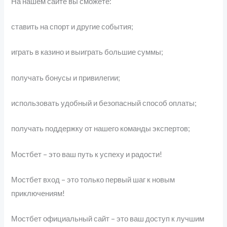
На нашем сайте вы сможете:
ставить на спорт и другие события;
играть в казино и выиграть большие суммы;
получать бонусы и привилегии;
использовать удобный и безопасный способ оплаты;
получать поддержку от нашего команды экспертов;
Мостбет – это ваш путь к успеху и радости!
Мостбет вход – это только первый шаг к новым
приключениям!
Мостбет официальный сайт – это ваш доступ к лучшим