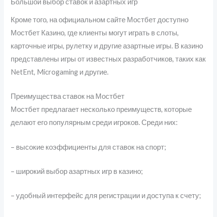
Большой выбор ставок и азартных игр
Кроме того, на официальном сайте Мостбет доступно
Мостбет Казино, где клиенты могут играть в слоты,
карточные игры, рулетку и другие азартные игры. В казино
представлены игры от известных разработчиков, таких как
NetEnt, Microgaming и другие.
Преимущества ставок на Мостбет
Мостбет предлагает несколько преимуществ, которые
делают его популярным среди игроков. Среди них:
– высокие коэффициенты для ставок на спорт;
– широкий выбор азартных игр в казино;
– удобный интерфейс для регистрации и доступа к счету;