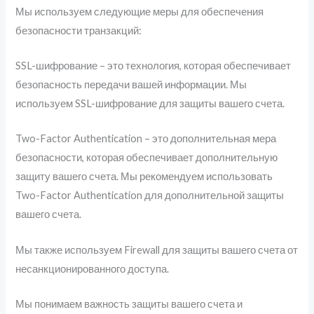
Мы используем следующие меры для обеспечения
безопасности транзакций:
SSL-шифрование – это технология, которая обеспечивает
безопасность передачи вашей информации. Мы
используем SSL-шифрование для защиты вашего счета.
Two-Factor Authentication – это дополнительная мера
безопасности, которая обеспечивает дополнительную
защиту вашего счета. Мы рекомендуем использовать
Two-Factor Authentication для дополнительной защиты
вашего счета.
Мы также используем Firewall для защиты вашего счета от
несанкционированного доступа.
Мы понимаем важность защиты вашего счета и