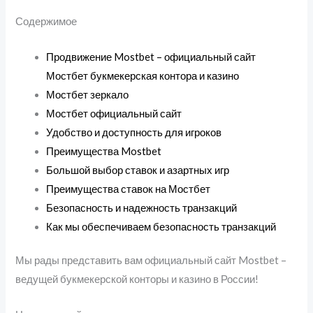
Содержимое
Продвижение Mostbet – официальный сайт
Мостбет букмекерская контора и казино
Мостбет зеркало
Мостбет официальный сайт
Удобство и доступность для игроков
Преимущества Mostbet
Большой выбор ставок и азартных игр
Преимущества ставок на Мостбет
Безопасность и надежность транзакций
Как мы обеспечиваем безопасность транзакций
Мы рады представить вам официальный сайт Mostbet –
ведущей букмекерской конторы и казино в России!