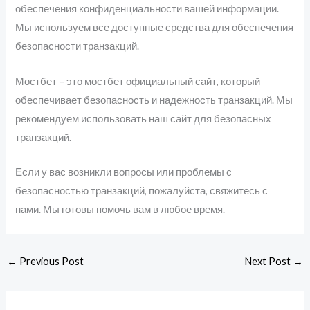
обеспечения конфиденциальности вашей информации.
Мы используем все доступные средства для обеспечения
безопасности транзакций.
Мостбет – это мостбет официальный сайт, который
обеспечивает безопасность и надежность транзакций. Мы
рекомендуем использовать наш сайт для безопасных
транзакций.
Если у вас возникли вопросы или проблемы с
безопасностью транзакций, пожалуйста, свяжитесь с
нами. Мы готовы помочь вам в любое время.
←
Previous Post
Next Post
→