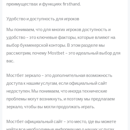
преимуществах и функциях firsthand.
Удобство и доступность для игроков
Мы понимаем, что для многих игроков доступность и
удобство – это ключевые факторы, которые влияют на
выбор букмекерской конторы. В этом разделе мы
рассмотрим, почему Mostbet – это идеальный выбор для
вас.
Мостбет зеркало – это дополнительная возможность
доступа к нашим услугам, если официальный сайт
недоступен. Мы понимаем, что иногда технические
проблемы могут возникнуть, и поэтому мы предлагаем
зеркало, чтобы вы могли продолжать играть.
Мостбет официальный сайт – это место, где вы можете
найти все необходимые информацию о наших услугах,