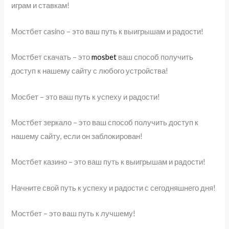
играм и ставкам!
Мостбет casino – это ваш путь к выигрышам и радости!
Мостбет скачать – это
mosbet
ваш способ получить
доступ к нашему сайту с любого устройства!
Мосбет – это ваш путь к успеху и радости!
Мостбет зеркало – это ваш способ получить доступ к
нашему сайту, если он заблокирован!
Мостбет казино – это ваш путь к выигрышам и радости!
Начните свой путь к успеху и радости с сегодняшнего дня!
Мостбет – это ваш путь к лучшему!