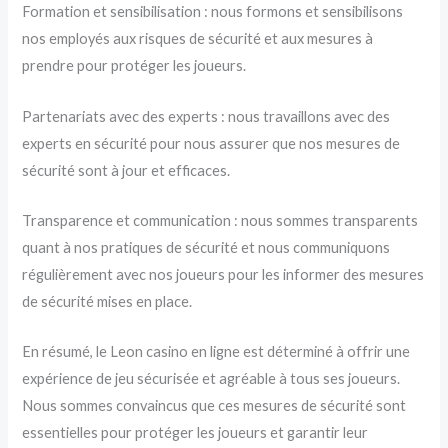
Formation et sensibilisation : nous formons et sensibilisons
nos employés aux risques de sécurité et aux mesures à
prendre pour protéger les joueurs.
Partenariats avec des experts : nous travaillons avec des
experts en sécurité pour nous assurer que nos mesures de
sécurité sont à jour et efficaces.
Transparence et communication : nous sommes transparents
quant à nos pratiques de sécurité et nous communiquons
régulièrement avec nos joueurs pour les informer des mesures
de sécurité mises en place.
En résumé, le Leon casino en ligne est déterminé à offrir une
expérience de jeu sécurisée et agréable à tous ses joueurs.
Nous sommes convaincus que ces mesures de sécurité sont
essentielles pour protéger les joueurs et garantir leur