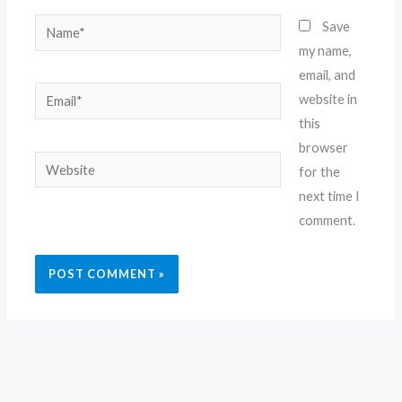
Name*
Save
my name,
email, and
Email*
website in
this
browser
Website
for the
next time I
comment.