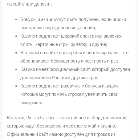
на сайте или депозит.
Бонусы и акции могут быть получены, если игроки
выполняют определенные условия;
Казино предлагает широкий спектр игр, включая
слоты, карточные игры, рулетку и другие;
Все игры на сайте проверены и лицензированы, что
обеспечивает безопасность и честность игры;
Казино имеет официальный сайт, который доступен
для игроков из России и других стран;
Казино предлагает различные бонусы и акции,
которые могут помочь игрокам увеличить свои
выигрыши.
В целом, Pin Up Casino – это отличное выбор для игроков,
которые ищут безопасное и честное онлайн-казино.
Официальный сайт казино доступен для игроков из