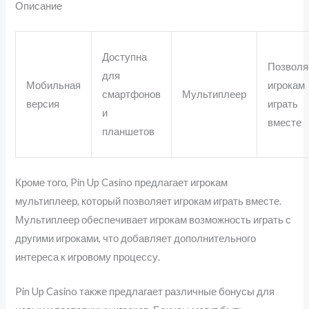
Описание
Доступна
Позволя
для
Мобильная
игрокам
смартфонов
Мультиплеер
версия
играть
и
вместе
планшетов
Кроме того, Pin Up Casino предлагает игрокам
мультиплеер, который позволяет игрокам играть вместе.
Мультиплеер обеспечивает игрокам возможность играть с
другими игроками, что добавляет дополнительного
интереса к игровому процессу.
Pin Up Casino также предлагает различные бонусы для