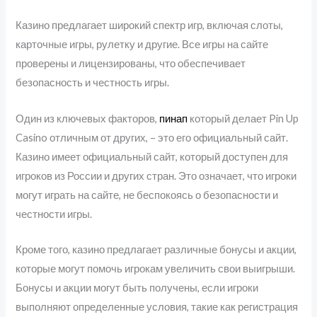
Казино предлагает широкий спектр игр, включая слоты,
карточные игры, рулетку и другие. Все игры на сайте
проверены и лицензированы, что обеспечивает
безопасность и честность игры.
Один из ключевых факторов,
пинап
который делает Pin Up
Casino отличным от других, – это его официальный сайт.
Казино имеет официальный сайт, который доступен для
игроков из России и других стран. Это означает, что игроки
могут играть на сайте, не беспокоясь о безопасности и
честности игры.
Кроме того, казино предлагает различные бонусы и акции,
которые могут помочь игрокам увеличить свои выигрыши.
Бонусы и акции могут быть получены, если игроки
выполняют определенные условия, такие как регистрация