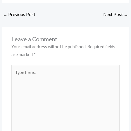
←
Previous Post
Next Post
→
Leave a Comment
Your email address will not be published.
Required fields
are marked
*
Type
here..