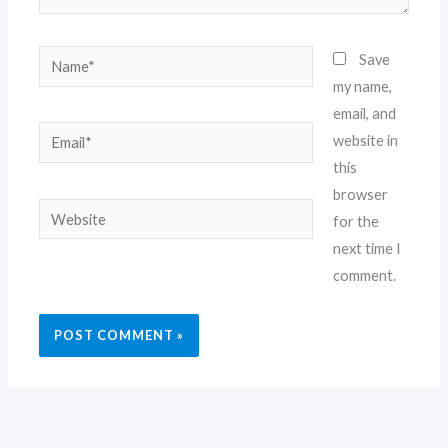
Name*
Save
my name,
email, and
Email*
website in
this
browser
Website
for the
next time I
comment.