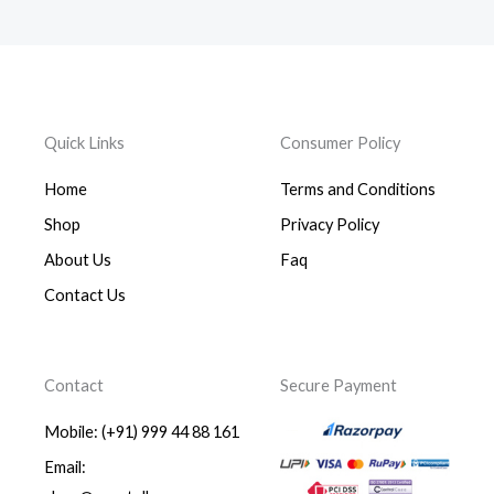
Quick Links
Consumer Policy
Home
Terms and Conditions
Shop
Privacy Policy
About Us
Faq
Contact Us
Contact
Secure Payment
Mobile: (+91) 999 44 88 161
Email: