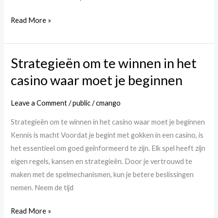
Read More »
Strategieën om te winnen in het
Strategieën
om
casino waar moet je beginnen
te
winnen
Leave a Comment
/
public
/
cmango
in
Strategieën om te winnen in het casino waar moet je beginnen
het
Kennis is macht Voordat je begint met gokken in een casino, is
casino
het essentieel om goed geïnformeerd te zijn. Elk spel heeft zijn
waar
eigen regels, kansen en strategieën. Door je vertrouwd te
moet
maken met de spelmechanismen, kun je betere beslissingen
je
nemen. Neem de tijd
beginnen
Read More »