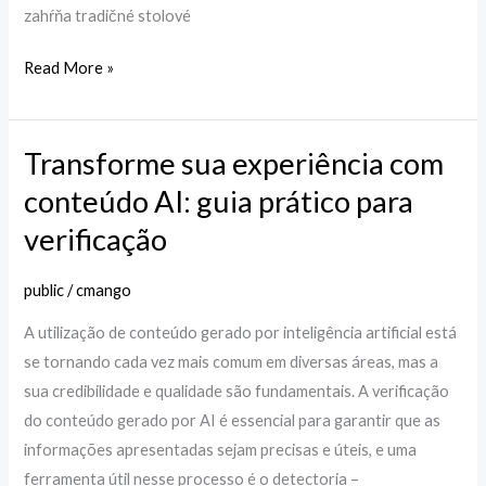
zahŕňa tradičné stolové
Read More »
Transforme sua experiência com
Transforme
sua
conteúdo AI: guia prático para
experiência
verificação
com
conteúdo
public
/
cmango
AI:
A utilização de conteúdo gerado por inteligência artificial está
guia
se tornando cada vez mais comum em diversas áreas, mas a
prático
sua credibilidade e qualidade são fundamentais. A verificação
para
do conteúdo gerado por AI é essencial para garantir que as
verificação
informações apresentadas sejam precisas e úteis, e uma
ferramenta útil nesse processo é o detectoria –