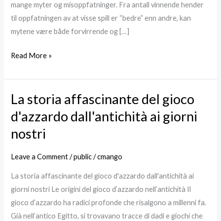
mange myter og misoppfatninger. Fra antall vinnende hender
til oppfatningen av at visse spill er “bedre” enn andre, kan
mytene være både forvirrende og […]
Read More »
La storia affascinante del gioco
La
storia
d'azzardo dall'antichità ai giorni
affascinante
nostri
del
gioco
Leave a Comment
/
public
/
cmango
d'azzardo
La storia affascinante del gioco d'azzardo dall'antichità ai
dall'antichità
giorni nostri Le origini del gioco d’azzardo nell’antichità Il
ai
gioco d’azzardo ha radici profonde che risalgono a millenni fa.
giorni
Già nell’antico Egitto, si trovavano tracce di dadi e giochi che
nostri