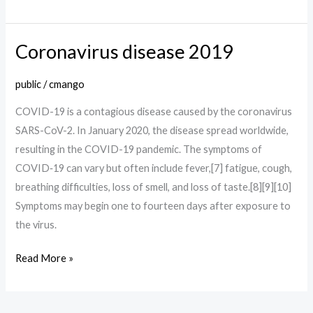
Coronavirus disease 2019
Coronavirus
disease
public
/
cmango
2019
COVID-19 is a contagious disease caused by the coronavirus
SARS-CoV-2. In January 2020, the disease spread worldwide,
resulting in the COVID-19 pandemic. The symptoms of
COVID‑19 can vary but often include fever,[7] fatigue, cough,
breathing difficulties, loss of smell, and loss of taste.[8][9][10]
Symptoms may begin one to fourteen days after exposure to
the virus.
Read More »