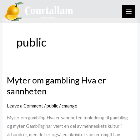
Skip
to
content
public
Myter om gambling Hva er
Myter
om
sannheten
gambling
Hva
Leave a Comment
/
public
/
cmango
er
Myter om gambling Hva er sannheten Innledning til gambling
sannheten
og myter Gambling har vært en del av menneskets kultur i
århundrer, men det er også en aktivitet som er omgitt av