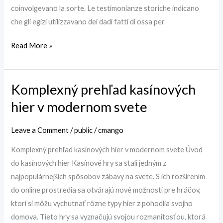
coinvolgevano la sorte. Le testimonianze storiche indicano
che gli egizi utilizzavano dei dadi fatti di ossa per
Read More »
Komplexný prehľad kasínových
Komplexný
prehľad
hier v modernom svete
kasínových
hier
Leave a Comment
/
public
/
cmango
v
Komplexný prehľad kasínových hier v modernom svete Úvod
modernom
do kasínových hier Kasínové hry sa stali jedným z
svete
najpopulárnejších spôsobov zábavy na svete. S ich rozšírením
do online prostredia sa otvárajú nové možnosti pre hráčov,
ktorí si môžu vychutnať rôzne typy hier z pohodlia svojho
domova. Tieto hry sa vyznačujú svojou rozmanitosťou, ktorá