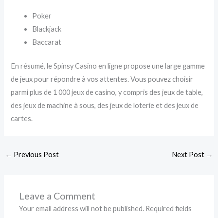
Poker
Blackjack
Baccarat
En résumé, le Spinsy Casino en ligne propose une large gamme
de jeux pour répondre à vos attentes. Vous pouvez choisir
parmi plus de 1 000 jeux de casino, y compris des jeux de table,
des jeux de machine à sous, des jeux de loterie et des jeux de
cartes.
←
Previous Post
Next Post
→
Leave a Comment
Your email address will not be published.
Required fields