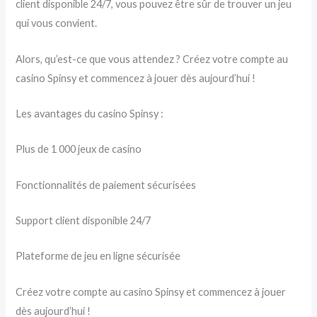
client disponible 24/7, vous pouvez être sûr de trouver un jeu
qui vous convient.
Alors, qu’est-ce que vous attendez ? Créez votre compte au
casino Spinsy et commencez à jouer dès aujourd’hui !
Les avantages du casino Spinsy :
Plus de 1 000 jeux de casino
Fonctionnalités de paiement sécurisées
Support client disponible 24/7
Plateforme de jeu en ligne sécurisée
Créez votre compte au casino Spinsy et commencez à jouer
dès aujourd’hui !