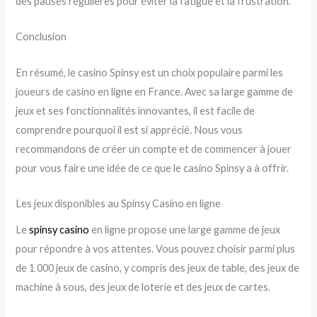
des pauses régulières pour éviter la fatigue et la frustration.
Conclusion
En résumé, le casino Spinsy est un choix populaire parmi les
joueurs de casino en ligne en France. Avec sa large gamme de
jeux et ses fonctionnalités innovantes, il est facile de
comprendre pourquoi il est si apprécié. Nous vous
recommandons de créer un compte et de commencer à jouer
pour vous faire une idée de ce que le casino Spinsy a à offrir.
Les jeux disponibles au Spinsy Casino en ligne
Le
spinsy casino
en ligne propose une large gamme de jeux
pour répondre à vos attentes. Vous pouvez choisir parmi plus
de 1 000 jeux de casino, y compris des jeux de table, des jeux de
machine à sous, des jeux de loterie et des jeux de cartes.