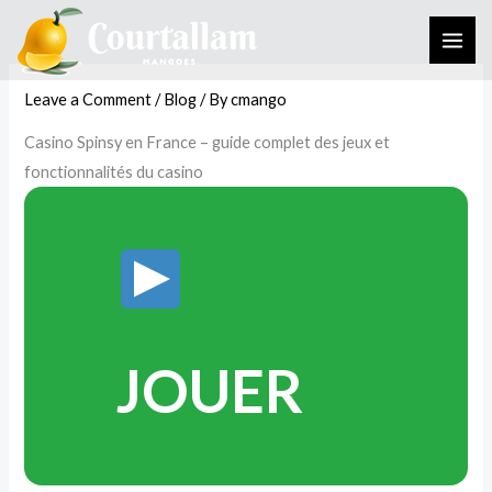
Skip
to
content
Leave a Comment
/
Blog
/ By
cmango
Casino Spinsy en France – guide complet des jeux et
fonctionnalités du casino
JOUER