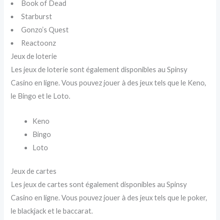
Book of Dead
Starburst
Gonzo’s Quest
Reactoonz
Jeux de loterie
Les jeux de loterie sont également disponibles au Spinsy
Casino en ligne. Vous pouvez jouer à des jeux tels que le Keno,
le Bingo et le Loto.
Keno
Bingo
Loto
Jeux de cartes
Les jeux de cartes sont également disponibles au Spinsy
Casino en ligne. Vous pouvez jouer à des jeux tels que le poker,
le blackjack et le baccarat.