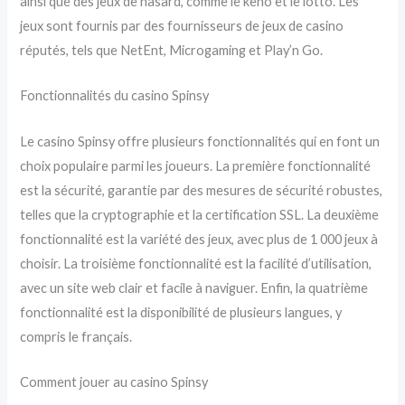
ainsi que des jeux de hasard, comme le keno et le lotto. Les
jeux sont fournis par des fournisseurs de jeux de casino
réputés, tels que NetEnt, Microgaming et Play’n Go.
Fonctionnalités du casino Spinsy
Le casino Spinsy offre plusieurs fonctionnalités qui en font un
choix populaire parmi les joueurs. La première fonctionnalité
est la sécurité, garantie par des mesures de sécurité robustes,
telles que la cryptographie et la certification SSL. La deuxième
fonctionnalité est la variété des jeux, avec plus de 1 000 jeux à
choisir. La troisième fonctionnalité est la facilité d’utilisation,
avec un site web clair et facile à naviguer. Enfin, la quatrième
fonctionnalité est la disponibilité de plusieurs langues, y
compris le français.
Comment jouer au casino Spinsy