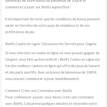
Bénéficiez de votre bonus de bienvenue de 1000 € et
commencez à jouer sur Betify aujourd’hui !
Il est important de noter que les conditions de bonus peuvent
varier en fonction de votre pays de résidence et de vos
préférences de jeu.
Betify Casino en Ligne: Découvrez les Secrets pour Gagner
Si vous cherchez un casino en ligne où vous pouvez gagner de
l’argent, vous êtes au bon endroit ! Betify Casino en Ligne est
l’un des meilleurs casinos en ligne qui offre des jeux de hasard
et des paris sportifs. Avec un bonus de bienvenue de 1000 €,
vous pouvez commencer à jouer immédiatement.
Comment Créer une Connexion avec Betify
Pour commencer à jouer, vous devez créer une connexion
avec Betify. Cela prend quelques minutes et nécessite votre