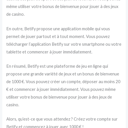
même utiliser votre bonus de bienvenue pour jouer à des jeux
de casino.
En outre, Betify propose une application mobile qui vous
permet de jouer partout et à tout moment. Vous pouvez
télécharger l’application Betify sur votre smartphone ou votre
tablette et commencer à jouer immédiatement.
En résumé, Betify est une plateforme de jeu en ligne qui
propose une grande variété de jeux et un bonus de bienvenue
de 1000 €. Vous pouvez créer un compte, déposer au moins 20
€ et commencer à jouer immédiatement. Vous pouvez même
utiliser votre bonus de bienvenue pour jouer à des jeux de
casino.
Alors, qu’est-ce que vous attendez ? Créez votre compte sur
Betify et commencez à jouer avec 1000 € !