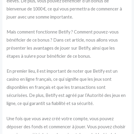
élevés. De plus, vous pouvez bénéficier d’un bonus de
bienvenue de 1000 €, ce qui vous permettra de commencer à
jouer avec une somme importante.
Mais comment fonctionne Betify ? Comment pouvez-vous
bénéficier de ce bonus ? Dans cet article, nous allons vous
présenter les avantages de jouer sur Betify, ainsi que les
étapes à suivre pour bénéficier de ce bonus.
En premier lieu, il est important de noter que Betify est un
casino en ligne français, ce qui signifie que les jeux sont
disponibles en français et que les transactions sont
sécurisées. De plus, Betify est agréé par l’Autorité des jeux en
ligne, ce qui garantit sa fiabilité et sa sécurité.
Une fois que vous avez créé votre compte, vous pouvez
déposer des fonds et commencer à jouer. Vous pouvez choisir