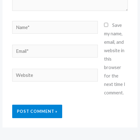
Name*
Save
my name,
email, and
Email*
website in
this
browser
Website
for the
next time I
comment.