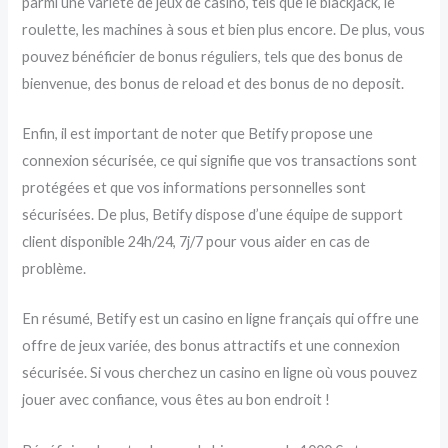
parmi une variété de jeux de casino, tels que le blackjack, le
roulette, les machines à sous et bien plus encore. De plus, vous
pouvez bénéficier de bonus réguliers, tels que des bonus de
bienvenue, des bonus de reload et des bonus de no deposit.
Enfin, il est important de noter que Betify propose une
connexion sécurisée, ce qui signifie que vos transactions sont
protégées et que vos informations personnelles sont
sécurisées. De plus, Betify dispose d’une équipe de support
client disponible 24h/24, 7j/7 pour vous aider en cas de
problème.
En résumé, Betify est un casino en ligne français qui offre une
offre de jeux variée, des bonus attractifs et une connexion
sécurisée. Si vous cherchez un casino en ligne où vous pouvez
jouer avec confiance, vous êtes au bon endroit !